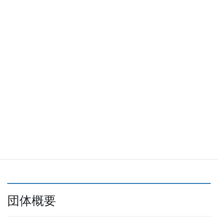
浅野 正
IHL2017修了
太郎
このロゴには、IHLは医療の課題に対してリーダーシップを発揮
し、医療の拡張を志す集団であるという想いを込めています。ベ
ースは、リーダーシップを意味する「L」を赤十字の上部と右部を
拡張することで表現しています。また９期生の合宿で医療コミュ
ニケーションに関してご講演下さった石川雄一先生のお話にあっ
た「ポジティブ/ネガティブ」「過去/未来」のマトリクスにおい
て、IHLはポジティブな未来を志向する集団でありたいと考え、
IHLの正式名称「Institute for Healthcare Leadership」を右上の空
白部分（マトリクスの第１象限）に円形として配置しました。
団体概要